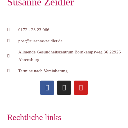
Susanne Zeidler
0172 - 23 23 066
post@susanne-zeidler.de
Allmende Gesundheitszentrum Bornkampsweg 36 22926
Ahrensburg
Termine nach Vereinbarung
F
I
Y
a
n
o
c
s
u
e
t
t
b
a
u
Rechtliche links
o
g
b
o
r
e