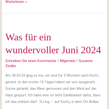
Weiterlesen »
Was
für
Was für ein
ein
wundervoller
wundervoller Juni 2024
Juni
2024
Schreiben Sie einen Kommentar
/
Allgemein
/
Susanne
Zeidler
Am 30.05.24 ging es los, wir sind für 5 Wochen nach Korfu
gereist. In den ersten 10 Tagen haben wir uns ausgeruht,
Sonne getankt, das Meer genossen und den Wind auf der
Haut gespürt. Ich habe eine so tiefe Dankbarkeit dafür, dass
ich das erleben darf. DJ ing – auf Korfu, in dem Ort Arillas