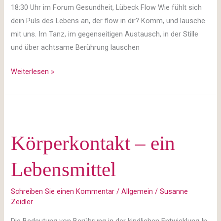
18:30 Uhr im Forum Gesundheit, Lübeck Flow Wie fühlt sich
dein Puls des Lebens an, der flow in dir? Komm, und lausche
mit uns. Im Tanz, im gegenseitigen Austausch, in der Stille
und über achtsame Berührung lauschen
Weiterlesen »
Körperkontakt
–
Körperkontakt – ein
ein
Lebensmittel
Lebensmittel
Schreiben Sie einen Kommentar
/
Allgemein
/
Susanne
Zeidler
Die Bedeutung von Berührung in der kindlichen Entwicklung In