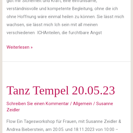
gibt mir Sicherheit und Kraft, eine einfühlsame,
verständnisvolle und kompetente Begleitung, ohne die ich
ohne Hoffnung wäre einmal heilen zu können. Sie lässt mich
wachsen, sie lässt mich Ich sein mit all meinen
verschiedenen ICHAnteilen, die furchtbare Angst
Weiterlesen »
Tanz
Tempel
Tanz Tempel 20.05.23
20.05.23
Schreiben Sie einen Kommentar
/
Allgemein
/
Susanne
Zeidler
Flow Ein Tagesworkshop für Frauen, mit Susanne Zeidler &
Andrea Bieberstein, am 20.05. und 18.11.2023 von 10:00 –