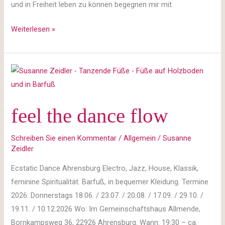
und in Freiheit leben zu können begegnen mir mit
Weiterlesen »
feel
the
dance
feel the dance flow
flow
Schreiben Sie einen Kommentar
/
Allgemein
/
Susanne
Zeidler
Ecstatic Dance Ahrensburg Electro, Jazz, House, Klassik,
feminine Spiritualität. Barfuß, in bequemer Kleidung. Termine
2026: Donnerstags 18.06. / 23.07. / 20.08. / 17.09. / 29.10. /
19.11. / 10.12.2026 Wo: Im Gemeinschaftshaus Allmende,
Bornkampsweg 36, 22926 Ahrensburg. Wann: 19:30 – ca.