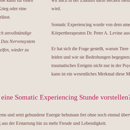
sse kann für einen
wir auch in der Zukunft darin stecken ble
rieg oder eine
wird.
lässt.
Somatic Experiencing wurde von dem ame
ch unvollständige
Körpertherapeuten Dr. Peter A. Levine aus
n. Das Nervensystem
Er hat sich die Frage gestellt, warum Tiere
elfen, wieder zu
leiden und wie sie Bedrohungen begegnen. S
traumatisches Ereignis nicht nur in der P
kann ist ein wesentliches Merkmal diese M
 eine Somatic Experiencing Stunde vorstellen
tems und setzt gebundene Energie behutsam frei ohne noch einmal über
 aus der Erstarrung hin zu mehr Freude und Lebendigkeit.