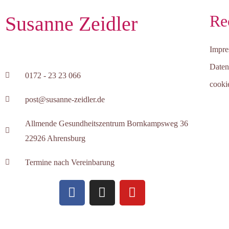
Re
Susanne Zeidler
Impr
Daten
0172 - 23 23 066
cookie
post@susanne-zeidler.de
Allmende Gesundheitszentrum Bornkampsweg 36
22926 Ahrensburg
Termine nach Vereinbarung
F
I
Y
a
n
o
c
s
u
e
t
t