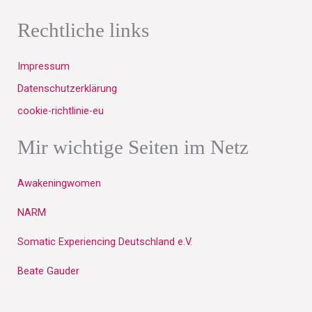
e
t
t
b
a
u
Rechtliche links
o
g
b
o
r
e
Impressum
k
a
m
Datenschutzerklärung
cookie-richtlinie-eu
Mir wichtige Seiten im Netz
Awakeningwomen
NARM
Somatic Experiencing Deutschland e.V.
Beate Gauder