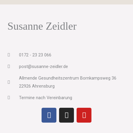
Susanne Zeidler
0172 - 23 23 066
post@susanne-zeidler.de
Allmende Gesundheitszentrum Bornkampsweg 36
22926 Ahrensburg
Termine nach Vereinbarung
F
I
Y
a
n
o
c
s
u