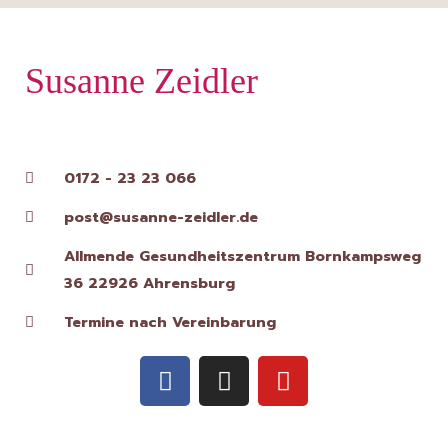
Susanne Zeidler
0172 - 23 23 066
post@susanne-zeidler.de
Allmende Gesundheitszentrum Bornkampsweg
36 22926 Ahrensburg
Termine nach Vereinbarung
F
I
Y
a
n
o
c
s
u
e
t
t