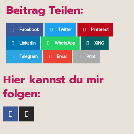
Beitrag Teilen:
Facebook
Twitter
Pinterest
LinkedIn
WhatsApp
XING
Telegram
Email
Print
Hier kannst du mir
folgen:
F
I
a
n
c
s
e
t