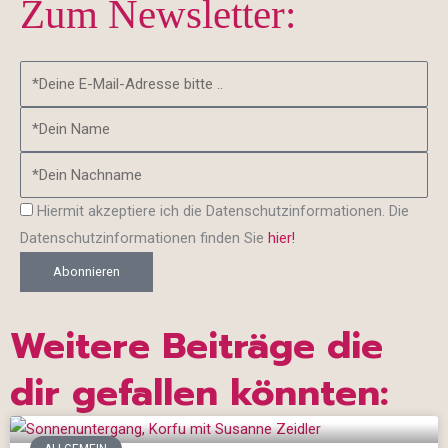
Zum Newsletter:
b
a
o
g
o
r
Email
k
a
Address
-
m
Name
f
Nachname
Datenschutz
Hiermit akzeptiere ich die Datenschutzinformationen. Die
Datenschutzinformationen finden Sie
hier!
Abonnieren
Weitere Beiträge die
dir gefallen könnten: