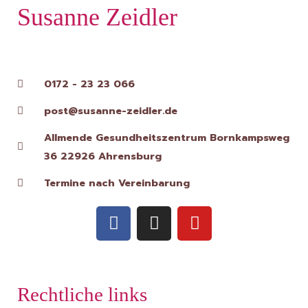
Susanne Zeidler
0172 - 23 23 066
post@susanne-zeidler.de
Allmende Gesundheitszentrum Bornkampsweg
36 22926 Ahrensburg
Termine nach Vereinbarung
F
I
Y
a
n
o
c
s
u
e
t
t
b
a
u
Rechtliche links
o
g
b