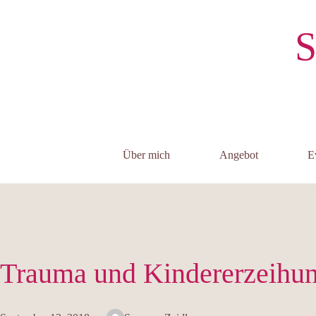
Zum
Inhalt
S
springen
Über mich
Angebot
E
Trauma und Kindererzeihu