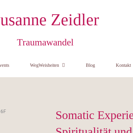
usanne Zeidler
Traumawandel
vents
WegWeisheiten
Blog
Kontakt
Somatic Experi
Spiritualität un