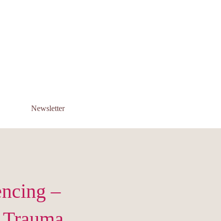
Newsletter
encing –
d Trauma